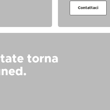
Contattaci
tate torna
uned.