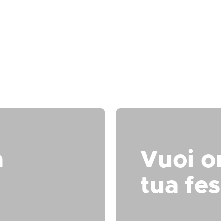
a
Vuoi o
tua fes