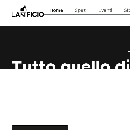
Home
Spazi
Eventi
St
Tutto quello di
bisogno, in un
posto a Roma