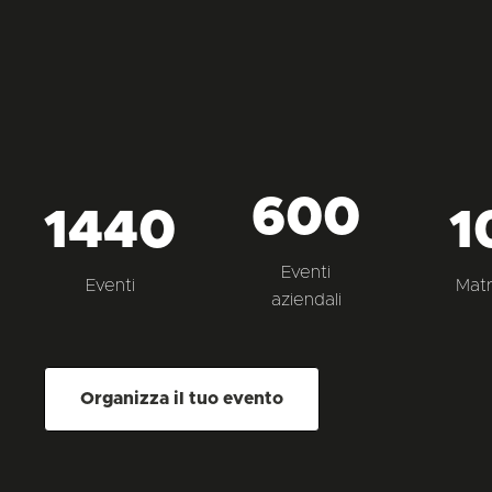
600
1440
1
Eventi
Eventi
Matr
aziendali
Organizza il tuo evento